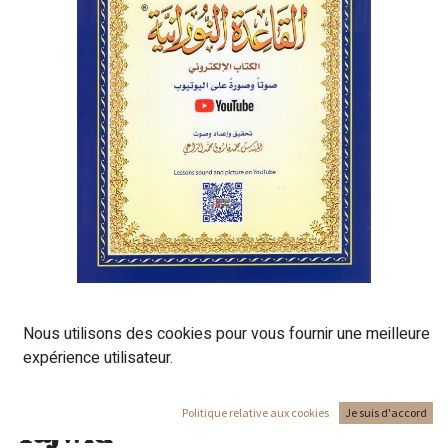
AL QAIDA NOURANIA - Pour
Nous utilisons des cookies pour vous fournir une meilleure
l'apprentissage de la langue
expérience utilisateur.
Arabe et la récitation en
Politique relative aux cookies
Je suis d'accord
Tajwid